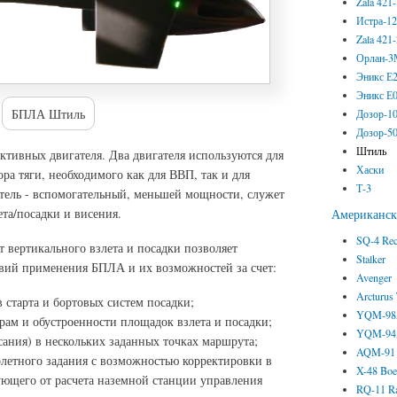
Zala 421
Истра-1
Zala 421
Орлан-
Эникс Е
Эникс Е
БПЛА Штиль
Дозор-1
Дозор-5
Штиль
тивных двигателя. Два двигателя используются для
Хаски
ра тяги, необходимого как для ВВП, так и для
Т-3
атель - вспомогательный, меньшей мощности, служет
ета/посадки и висения.
Американс
SQ-4 Re
 вертикального взлета и посадки позволяет
Stalker
овий применения БПЛА и их возможностей за счет:
Avenger
Arcturus
 старта и бортовых систем посадки;
YQM-98A
рам и обустроенности площадок взлета и посадки;
YQM-94A
ания) в нескольких заданных точках маршрута;
AQM-91 
летного задания с возможностью корректировки в
X-48 Boe
ующего от расчета наземной станции управления
RQ-11 R