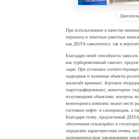
Двигател
При использовании в качестве мишен
перехвата и зенитных ракетных комп
как ДПЛА самолетного, так и вертоле
Благодаря своей способности зависать 
как турбореактивный самолет, предл
задач. При установке соответствующе
надводные и наземные объекты различ
масштабе времени). Бортовое оборудо
(картографирование), мониторинг гид
излучающими объектами, контроль ли
мониторинга комплекс может вести р
состояние нефте- и газопроводов, а т
Благодаря этому, предлагаемый ДПЛА 
обеспечения сельхозработ и геологор
определять характеристики почвы, вес
подповерхностное зондирование земл