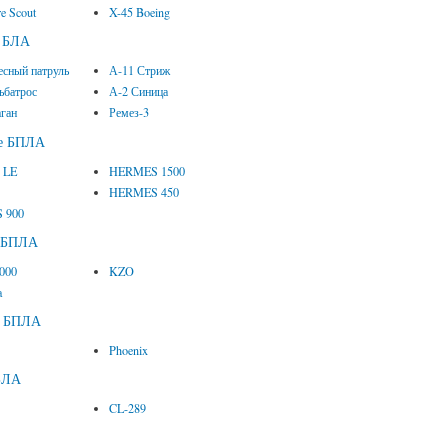
e Scout
X-45 Boeing
е БЛА
есный патруль
А-11 Стриж
ьбатрос
А-2 Синица
аган
Ремез-3
ие БПЛА
1 LE
HERMES 1500
HERMES 450
 900
е БПЛА
2000
KZO
a
е БПЛА
Phoenix
БЛА
CL-289