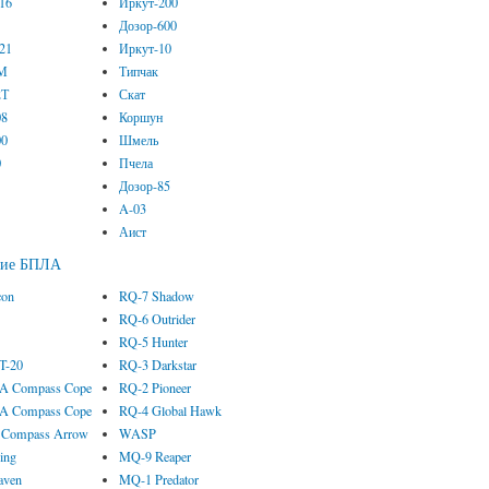
-16
Иркут-200
2
Дозор-600
-21
Иркут-10
3М
Типчак
2Т
Скат
08
Коршун
00
Шмель
0
Пчела
Дозор-85
A-03
Аист
кие БПЛА
con
RQ-7 Shadow
RQ-6 Outrider
RQ-5 Hunter
 T-20
RQ-3 Darkstar
 Compass Cope
RQ-2 Pioneer
 Compass Cope
RQ-4 Global Hawk
Compass Arrow
WASP
ing
MQ-9 Reaper
aven
MQ-1 Predator