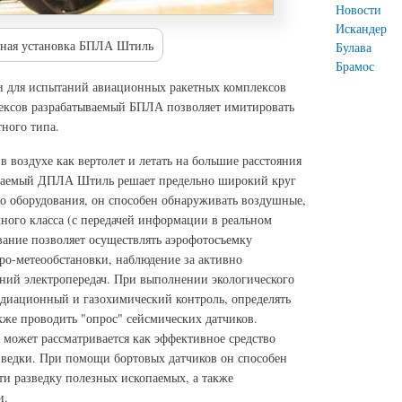
Новости
Искандер
ьная установка БПЛА Штиль
Булава
Брамос
и для испытаний авиационных ракетных комплексов
лексов разрабатываемый БПЛА позволяет имитировать
тного типа.
в воздухе как вертолет и летать на большие расстояния
агаемый ДПЛА Штиль решает предельно широкий круг
го оборудования, он способен обнаруживать воздушные,
ного класса (с передачей информации в реальном
вание позволяет осуществлять аэрофотосъемку
ро-метеообстановки, наблюдение за активно
ний электропередач. При выполнении экологического
адиационный и газохимический контроль, определять
акже проводить "опрос" сейсмических датчиков.
может рассматривается как эффективное средство
азведки. При помощи бортовых датчиков он способен
ти разведку полезных ископаемых, а также
и.