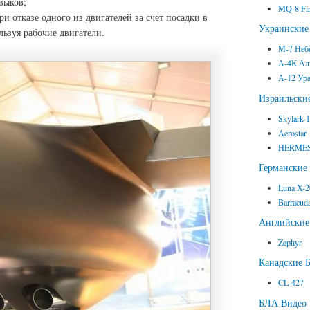
выков;
MQ-8 Fir
отказе одного из двигателей за счет посадки в
Украински
льзуя рабочие двигатели.
М-7 Неб
А-4К Ал
А-12 Ур
Израильск
Skylark-
Aerostar
HERMES
Германски
Luna X-
Barracud
Английски
Zephyr
Канадские 
CL-427
БЛА Видео