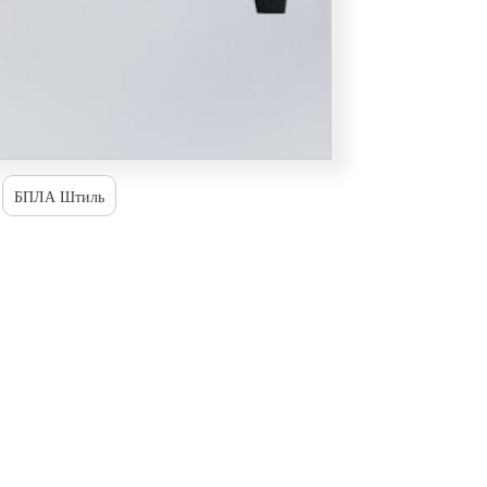
БПЛА Штиль
5