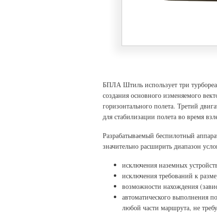
БПЛА Штиль использует три турбореак
создания основного изменяемого векто
горизонтального полета. Третий двиг
для стабилизации полета во время взл
Разрабатываемый беспилотный аппарат
значительно расширить диапазон усл
исключения наземных устройств
исключения требований к разме
возможности нахождения (завис
автоматического выполнения по
любой части маршрута, не треб