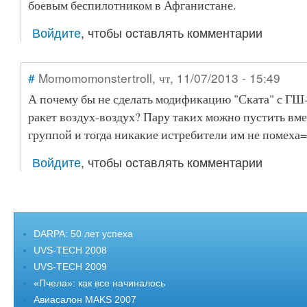
боевым беспилотником в Афганистане.
Войдите
, чтобы оставлять комментарии
#
Momomomonstertroll
, чт, 11/07/2013 - 15:49
А почему бы не сделать модификацию "Ската" с ГШ
ракет воздух-воздух? Пару таких можно пустить вме
группой и тогда никакие истребители им не помеха=
Войдите
, чтобы оставлять комментарии
DARPA: 50 лет успеха
UVS-TECH 2008
UVS-TECH 2009
«Пчела»: как все начиналось
Авиасалон MAKS 2007