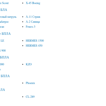
e Scout
X-45 Boeing
е БЛА
есный патруль
А-11 Стриж
ьбатрос
А-2 Синица
аган
Ремез-3
ие БПЛА
1 LE
HERMES 1500
HERMES 450
 900
е БПЛА
2000
KZO
a
е БПЛА
Phoenix
БЛА
CL-289