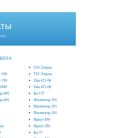
аты
ков
е БПЛА
Т10 Элерон
m 100
Т23 Элерон
m 350
Zala 421-06
-04M
Zala 421-08
ор-402
Ка-137
ор-601
Инспектор-301
Инспектор-201
Инспектор-101
0
Иркут-850
рук
Иркут-2М
0
Ка-37