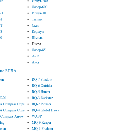
-16
Иркут-200
2
Дозор-600
-21
Иркут-10
3М
Типчак
2Т
Скат
08
Коршун
00
Шмель
0
Пчела
Дозор-85
A-03
Аист
кие БПЛА
con
RQ-7 Shadow
RQ-6 Outrider
RQ-5 Hunter
 T-20
RQ-3 Darkstar
 Compass Cope
RQ-2 Pioneer
 Compass Cope
RQ-4 Global Hawk
Compass Arrow
WASP
ing
MQ-9 Reaper
aven
MQ-1 Predator