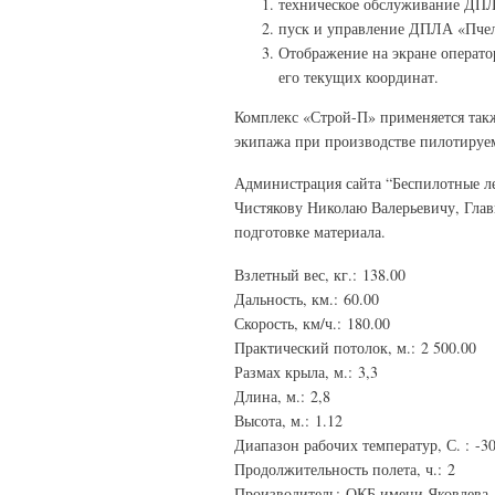
техническое обслуживание ДПЛ
пуск и управление ДПЛА «Пчел
Отображение на экране операт
его текущих координат.
Комплекс «Строй-П» применяется так
экипажа при производстве пилотируе
Администрация сайта “Беспилотные ле
Чистякову Николаю Валерьевичу, Глав
подготовке материала.
Взлетный вес, кг.:
138.00
Дальность, км.:
60.00
Скорость, км/ч.:
180.00
Практический потолок, м.:
2 500.00
Размах крыла, м.:
3,3
Длина, м.:
2,8
Высота, м.:
1.12
Диапазон рабочих температур, С. :
-3
Продолжительность полета, ч.:
2
Производитель:
ОКБ имени Яковлева