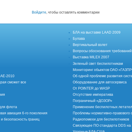
Войдите
, чтобы оставлять комментарии
БЛА на выставке LAAD 2009
Булава
Вертикальный взлет
Вопросы обоснования требований 
Выставка MILEX 2007
Зеленый свет беспилотникам
Мониторинг обьектов ОАО «ГАЗП
DAE-2010
Об одной проблеме развития сист
орая сможет все
Оборудование для автосервиса
От POINTER до WASP
ния
Отсутствие императива
Пограничный «ДОЗОР»
для флота
Применение беспилотных летатель
вая авиация 6-го поколения
Проблемы нормативно-правового 
и безопасность границ
Радиопомехи для беспилотников
Связующее ПО стандарта DDS на з
Ударные БЛА США