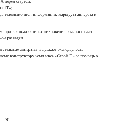
А перед стартом;
а-1Т»;
ора телевизионной информации, маршрута аппарата и
же при возможности возникновения опасности для
мой разведки.
тательные аппараты” выражает благодарность
ному конструктору комплекса «Строй-П» за помощь в
0..+50