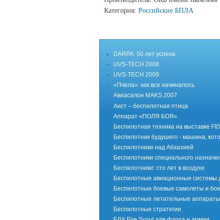
Категория:
Российские БПЛА
DARPA: 50 лет успеха
UVS-TECH 2008
UVS-TECH 2009
«Пчела»: как все начиналось
Авиасалон MAKS 2007
Аист – беспилотная птица
Аппарат «ПОЛЯ БОЯ»
Беспилотная техника на выставке FI
Беспилотник будушего - машина, кот
Беспилотники над Абхазией
Беспилотники специального назначе
Беспилотники: сто лет в воздухе
Беспилотные авиационные системы 
Беспилотные боевые самолеты и бое
Беспилотные летательные аппараты 
Беспилотные стратегии
БЛА Fire Scout для флота и армии