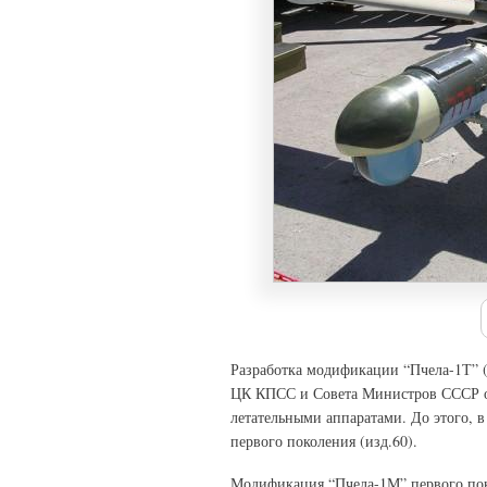
Разработка модификации “Пчела-1Т” (и
ЦК КПСС и Совета Министров СССР о
летательными аппаратами. До этого, 
первого поколения (изд.60).
Модификация “Пчела-1М” первого поко