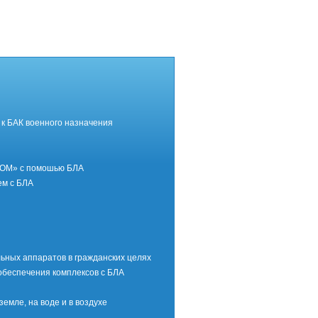
к БАК военного назначения
РОМ» с помошью БЛА
ем с БЛА
ных аппаратов в гражданских целях
обеспечения комплексов с БЛА
емле, на воде и в воздухе