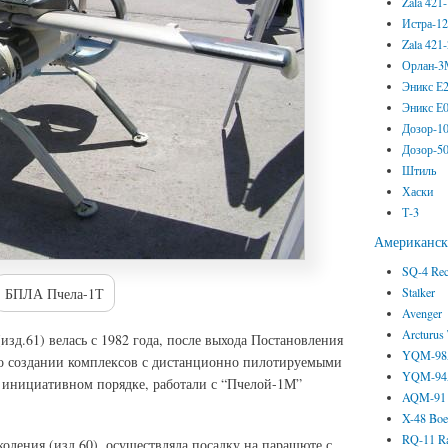
Zala 421
Истра-1
Zala 421
Орлан-
Эникс Е
Эникс Е
Дозор-1
Дозор-5
Штиль
Хаски
Т-3
Американс
SQ-4 Re
Stalker
БПЛА Пчела-1Т
Avenger
Arcturus
зд.61) велась с 1982 года, после выхода Постановления
YQM-98A
 создании комплексов с дистанционно пилотируемыми
YQM-94A
в инициативном порядке, работали с “Пчелой-1М”
AQM-91 
X-48 Boe
RQ-11 R
ления (изд.60), осуществляла посадку на парашюте с