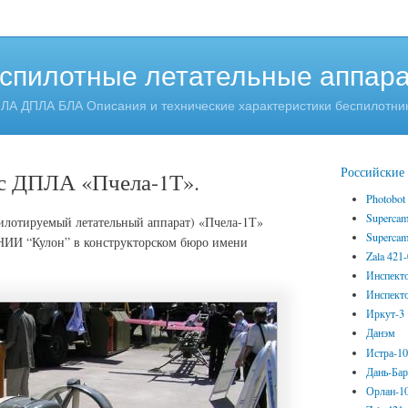
спилотные летательные аппар
ЛА ДПЛА БЛА Описания и технические характеристики беспилотни
Российски
с ДПЛА «Пчела-1Т».
Photobot
Superca
лотируемый летательный аппарат) «Пчела-1Т»
Superca
 НИИ “Кулон” в конструкторском бюро имени
Zala 421
Инспект
Инспект
Иркут-3
Данэм
Истра-1
Дань-Ба
Орлан-1