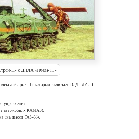
Строй-П» с ДПЛА «Пчела-1Т»
мплекса «Строй-П» который включает 10 ДПЛА. В
о управления;
азе автомобиля КАМАЗ);
а (на шасси ГАЗ-66).