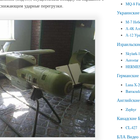
MQ-8 Fir
снижающим ударные перегрузки.
Украински
М-7 Неб
А-4К Ал
А-12 Ур
Израильск
Skylark-
Aerostar
HERMES
Германски
Luna X-
Barracud
Английски
Zephyr
Канадские 
CL-427
БЛА Видео