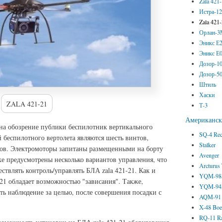
Zala 421
Истра-1
Zala 421
Орлан-
Эникс Е
Эникс Е
Дозор-1
Дозор-5
Штиль
Хаски
ZALA 421-21
Т-3
Американс
на обозрение публики беспилотник вертикального
SQ-4 Re
беспилотного вертолета являются шесть винтов,
Stalker
ов. Электромоторы запитаны размещенными на борту
Avenger
е предусмотрены несколько вариантов управления, что
Arcturus
ествлять контроль/управлять БЛА zala 421-21. Как и
YQM-98A
-21 обладает возможностью "зависания". Также,
YQM-94A
ь наблюдение за целью, после совершения посадки с
AQM-91 
X-48 Boe
RQ-11 R