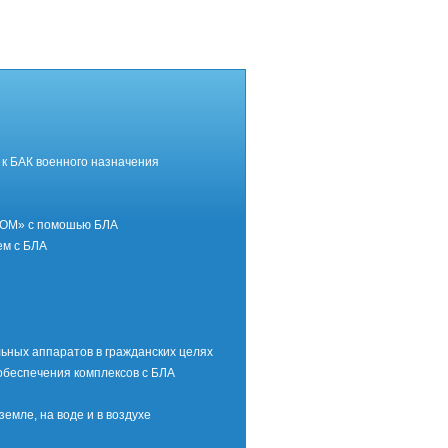
к БАК военного назначения
РОМ» с помошью БЛА
ем с БЛА
ных аппаратов в гражданских целях
обеспечения комплексов с БЛА
емле, на воде и в воздухе