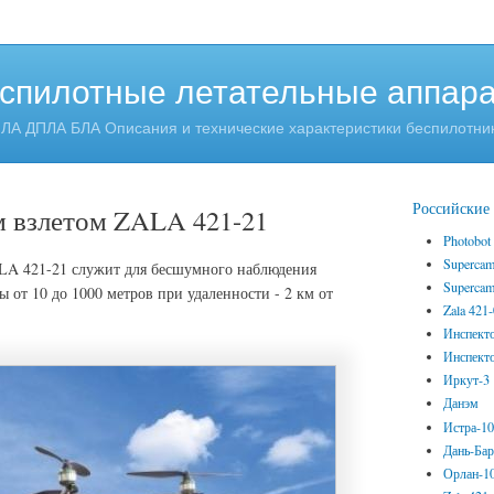
спилотные летательные аппар
ЛА ДПЛА БЛА Описания и технические характеристики беспилотни
Российски
 взлетом ZALA 421-21
Photobot
Superca
LA 421-21 служит для бесшумного наблюдения
Superca
ы от 10 до 1000 метров при удаленности - 2 км от
Zala 421
Инспект
Инспект
Иркут-3
Данэм
Истра-1
Дань-Ба
Орлан-1