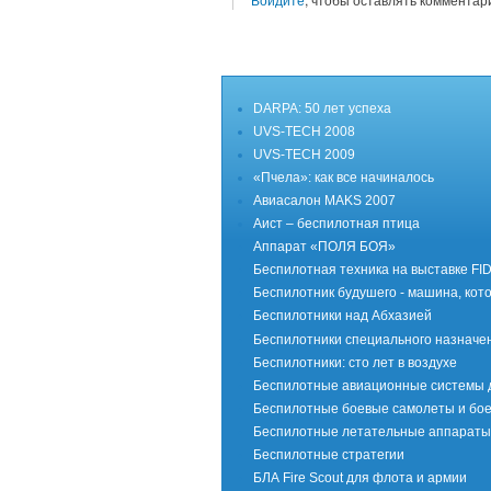
DARPA: 50 лет успеха
UVS-TECH 2008
UVS-TECH 2009
«Пчела»: как все начиналось
Авиасалон MAKS 2007
Аист – беспилотная птица
Аппарат «ПОЛЯ БОЯ»
Беспилотная техника на выставке FI
Беспилотник будушего - машина, кот
Беспилотники над Абхазией
Беспилотники специального назначе
Беспилотники: сто лет в воздухе
Беспилотные авиационные системы 
Беспилотные боевые самолеты и бое
Беспилотные летательные аппараты 
Беспилотные стратегии
БЛА Fire Scout для флота и армии