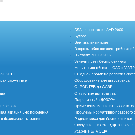
БЛА на выставке LAAD 2009
Булава
Вертикальный взлет
Вопросы обоснования требований 
Выставка MILEX 2007
Зеленый свет беспилотникам
Мониторинг обьектов ОАО «ГАЗП
DAE-2010
Об одной проблеме развития сист
орая сможет все
Оборудование для автосервиса
От POINTER до WASP
ния
Отсутствие императива
Пограничный «ДОЗОР»
для флота
Применение беспилотных летатель
вая авиация 6-го поколения
Проблемы нормативно-правового 
и безопасность границ
Радиопомехи для беспилотников
Связующее ПО стандарта DDS на з
Ударные БЛА США