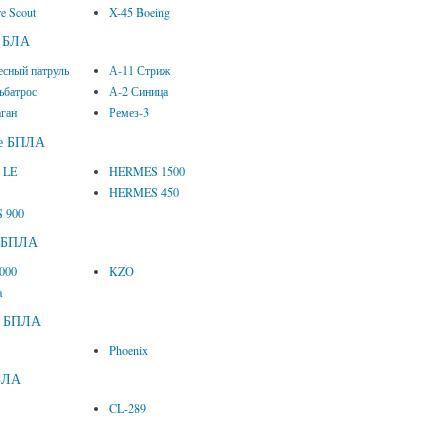
e Scout
X-45 Boeing
е БЛА
есный патруль
А-11 Стриж
ьбатрос
А-2 Синица
аган
Ремез-3
ие БПЛА
1 LE
HERMES 1500
HERMES 450
 900
е БПЛА
2000
KZO
a
е БПЛА
Phoenix
БЛА
CL-289