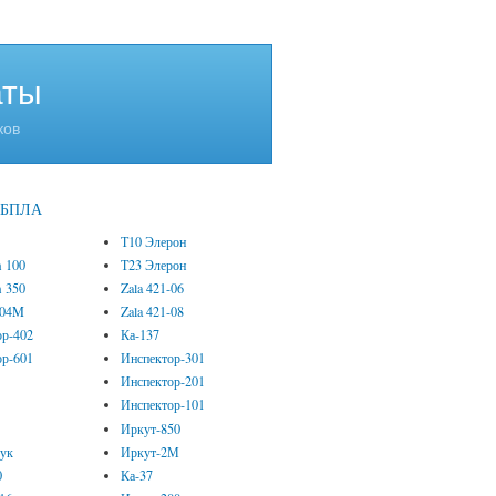
аты
ков
е БПЛА
Т10 Элерон
m 100
Т23 Элерон
m 350
Zala 421-06
-04M
Zala 421-08
ор-402
Ка-137
ор-601
Инспектор-301
Инспектор-201
Инспектор-101
0
Иркут-850
рук
Иркут-2М
0
Ка-37