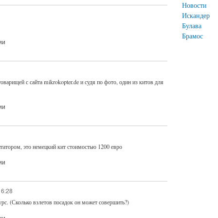
Новости
Искандер
Булава
Брамос
ии
оварищей с сайта mikrokopter.de и судя по фото, один из китов для
ии
атором, это немецкий кит стоимостью 1200 евро
ии
16:28
сурс. (Сколько взлетов посадок он может совершить?)
ии