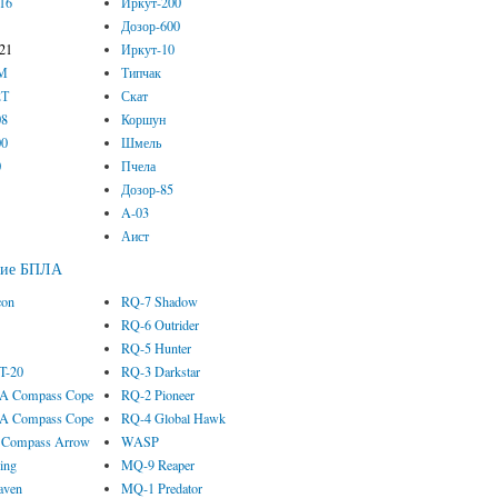
-16
Иркут-200
2
Дозор-600
-21
Иркут-10
3М
Типчак
2Т
Скат
08
Коршун
00
Шмель
0
Пчела
Дозор-85
A-03
Аист
кие БПЛА
con
RQ-7 Shadow
RQ-6 Outrider
RQ-5 Hunter
 T-20
RQ-3 Darkstar
 Compass Cope
RQ-2 Pioneer
 Compass Cope
RQ-4 Global Hawk
Compass Arrow
WASP
ing
MQ-9 Reaper
aven
MQ-1 Predator