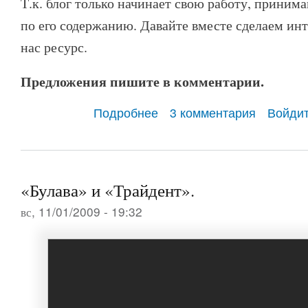
Т.к. блог только начинает свою работу, приним
по его содержанию. Давайте вместе сделаем ин
нас ресурс.
Предложения пишите в комментарии.
Подробнее
о В Новый 2009 год с новым блогом.
3 комментария
Войди
«Булава» и «Трайдент».
вс, 11/01/2009 - 19:32