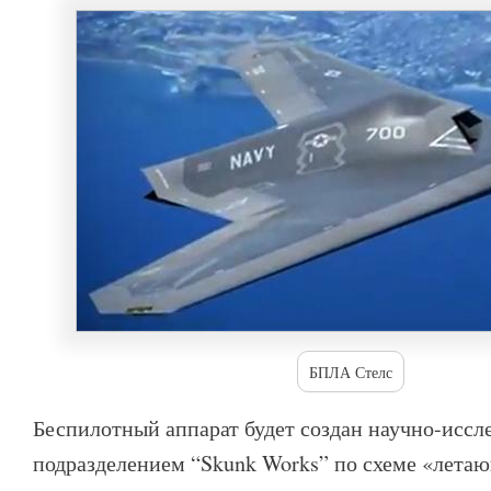
БПЛА Стелс
Беспилотный аппарат будет создан научно-иссл
подразделением “Skunk Works” по схеме «летаю