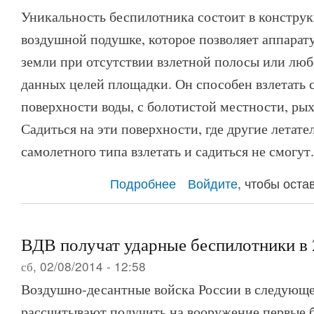
Уникальность беспилотника состоит в констру
воздушной подушке, которое позволяет аппарату
земли при отсутствии взлетной полосы или люб
данных целей площадки. Он способен взлетать с
поверхности воды, с болотистой местности, рых
Садиться на эти поверхности, где другие летат
самолетного типа взлетать и садиться не смогут.
Подробнее
о БПЛА на воздушной подушке «Ч
Войдите
, чтобы ост
ВДВ получат ударные беспилотники в 
сб, 02/08/2014 - 12:58
Воздушно-десантные войска России в следующе
рассчитывают получить на вооружение первые 