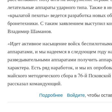
летательные аппараты ударного типа. Также в и
«крылатой пехоты» ведется разработка новых о
бронетехники. С таким заявлением выступил 
Владимир Шаманов.
«Идет активное насыщение войск беспилотным
аппаратами, и мы надеемся в следующем году н
разведывательными аппаратами получить аппар
характера. Есть ряд наработок, и мы их опробов
майского методического сбора в 76-й Псковско
рассказал командующий.
Подробнее
о ВДВ получат ударные беспилотн
Войдите
, чтобы ост