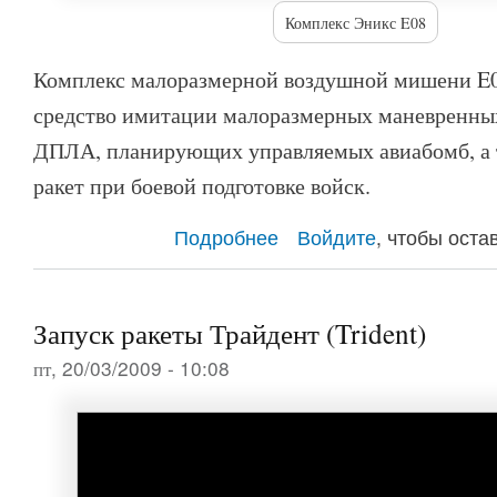
Комплекс Эникс E08
Комплекс малоразмерной воздушной мишени E0
средство имитации малоразмерных маневренны
ДПЛА, планирующих управляемых авиабомб, а 
ракет при боевой подготовке войск.
Подробнее
о Беспилотник Эникс Е08
Войдите
, чтобы ост
Запуск ракеты Трайдент (Trident)
пт, 20/03/2009 - 10:08